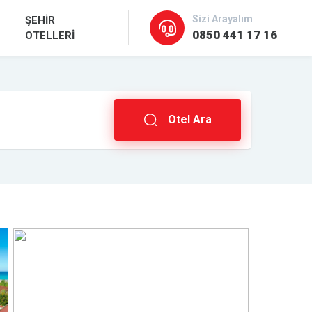
Sizi Arayalım
ŞEHİR
0850 441 17 16
OTELLERİ
Otel Ara