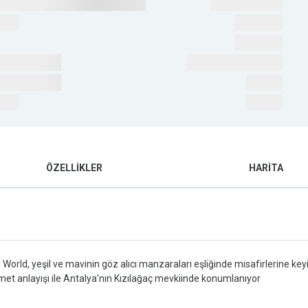
ÖZELLİKLER
HARİTA
d, yeşil ve mavinin göz alıcı manzaraları eşliğinde misafirlerine keyifli bi
zmet anlayışı ile Antalya’nın Kızılağaç mevkiinde konumlanıyor