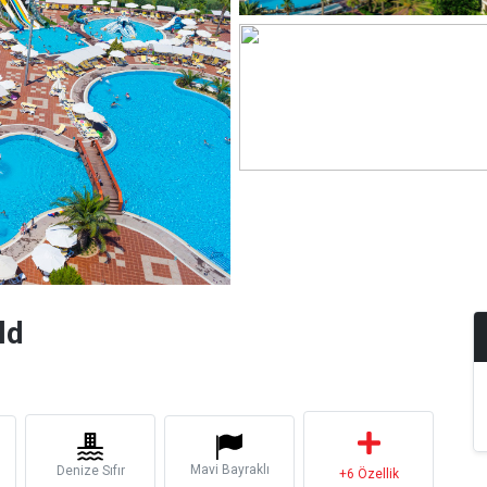
ld
Mavi Bayraklı
Denize Sıfır
+6 Özellik