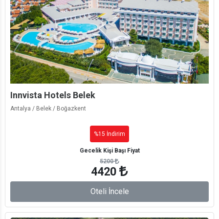
Innvista Hotels Belek
Antalya / Belek / Boğazkent
%15 İndirim
Gecelik Kişi Başı Fiyat
5200
4420
Oteli İncele