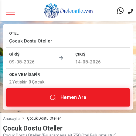
OTEL
GİRİŞ
ÇIKIŞ
ODA VE MİSAFİR
2
Yetişkin
0
Çocuk
Hemen Ara
Anasayfa
Çocuk Dostu Oteller
Çocuk Dostu Oteller
Çocuk Dostu Oteller (Bu aramaya ait
750
Otel Bulunmuştur)